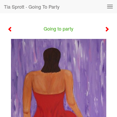
Tia Sprott - Going To Party
Tog
navi
Going to party