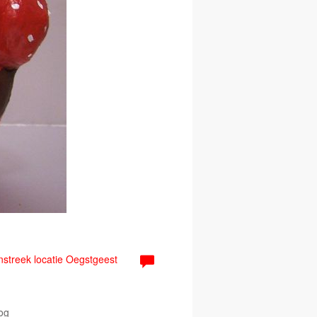
enstreek locatie Oegstgeest
og