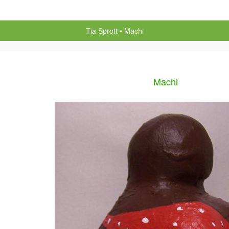
Tia Sprott
Machi
Machi